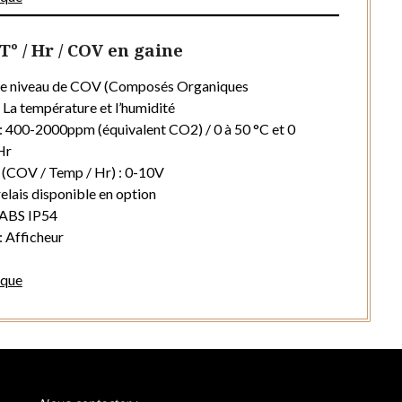
° / Hr / COV en gaine
le niveau de COV (Composés Organiques
, La température et l’humidité
 : 400-2000ppm (équivalent CO2) / 0 à 50 °C et 0
Hr
s (COV / Temp / Hr) : 0-10V
relais disponible en option
: ABS IP54
: Afficheur
ique