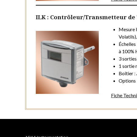
ILK : Contrôleur/Transmetteur de T
Mesure 
Volatils)
Échelles
à 100% 
3 sortie
1 sortie 
Boîtier 
Options 
Fiche Techn