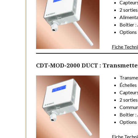
Capteur
2 sortie
Alimenta
Boîtier 
Options 
Fiche Techn
CDT-MOD-2000 DUCT : Transmetteu
Transme
Échelles
Capteur
2 sortie
Communi
Boîtier 
Options 
Fiche Techn